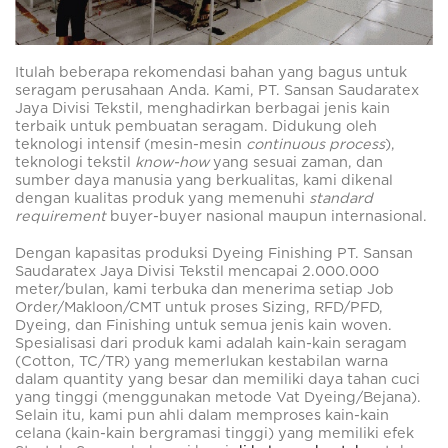
Itulah beberapa rekomendasi bahan yang bagus untuk
seragam perusahaan Anda. Kami, PT. Sansan Saudaratex
Jaya Divisi Tekstil, menghadirkan berbagai jenis kain
terbaik untuk pembuatan seragam. Didukung oleh
teknologi intensif (mesin-mesin
continuous process
),
teknologi tekstil
know-how
yang sesuai zaman, dan
sumber daya manusia yang berkualitas, kami dikenal
dengan kualitas produk yang memenuhi
standard
requirement
buyer-buyer nasional maupun internasional.
Dengan kapasitas produksi Dyeing Finishing PT. Sansan
Saudaratex Jaya Divisi Tekstil mencapai 2.000.000
meter/bulan, kami terbuka dan menerima setiap Job
Order/Makloon/CMT untuk proses Sizing, RFD/PFD,
Dyeing, dan Finishing untuk semua jenis kain woven.
Spesialisasi dari produk kami adalah kain-kain seragam
(Cotton, TC/TR) yang memerlukan kestabilan warna
dalam quantity yang besar dan memiliki daya tahan cuci
yang tinggi (menggunakan metode Vat Dyeing/Bejana).
Selain itu, kami pun ahli dalam memproses kain-kain
celana (kain-kain bergramasi tinggi) yang memiliki efek