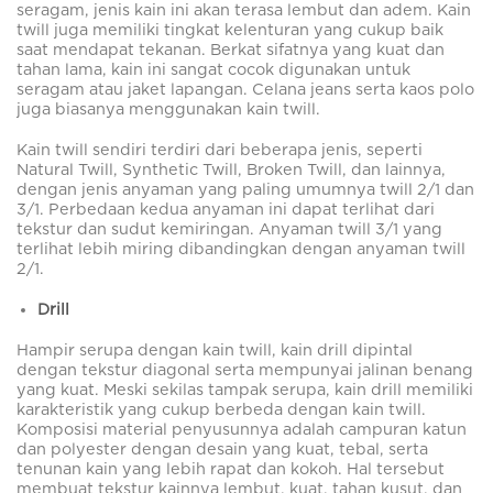
seragam, jenis kain ini akan terasa lembut dan adem. Kain
twill juga memiliki tingkat kelenturan yang cukup baik
saat mendapat tekanan. Berkat sifatnya yang kuat dan
tahan lama, kain ini sangat cocok digunakan untuk
seragam atau jaket lapangan. Celana jeans serta kaos polo
juga biasanya menggunakan kain twill.
Kain twill sendiri terdiri dari beberapa jenis, seperti
Natural Twill, Synthetic Twill, Broken Twill, dan lainnya,
dengan jenis anyaman yang paling umumnya twill 2/1 dan
3/1. Perbedaan kedua anyaman ini dapat terlihat dari
tekstur dan sudut kemiringan. Anyaman twill 3/1 yang
terlihat lebih miring di­bandingkan dengan anyaman twill
2/1.
Drill
Hampir serupa dengan kain twill, kain drill dipintal
dengan tekstur diagonal serta mempunyai jalinan benang
yang kuat. Meski sekilas tampak serupa, kain drill memiliki
karakteristik yang cukup berbeda dengan kain twill.
Komposisi material penyusunnya adalah campuran katun
dan polyester dengan desain yang kuat, tebal, serta
tenunan kain yang lebih rapat dan kokoh. Hal tersebut
membuat tekstur kainnya lembut, kuat, tahan kusut, dan