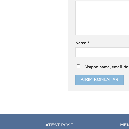
Nama
*
Simpan nama, email, da
LATEST POST
ME