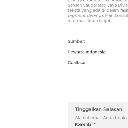
pekerjaan Anda. Jika Anda men
Sansan Saudaratex Jaya Divis
tekstil yang ada di dalam fasi
pigment dyeing
). Mari kons
informasi lebih lanjut.
Sumber:
Pewarta Indonesia
Coalface
Tinggalkan Balasan
Alamat email Anda tidak a
Komentar
*