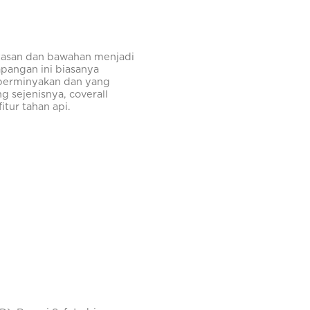
tasan dan bawahan menjadi
apangan ini biasanya
, perminyakan dan yang
g sejenisnya, coverall
tur tahan api.