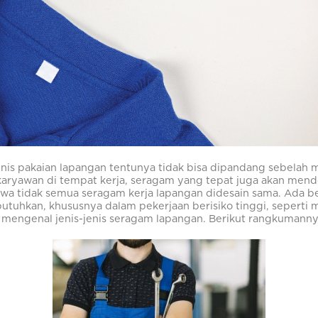
enis pakaian lapangan tentunya tidak bisa dipandang sebelah
karyawan di tempat kerja, seragam yang tepat juga akan mend
ahwa tidak semua seragam kerja lapangan didesain sama. Ada 
utuhkan, khususnya dalam pekerjaan berisiko tinggi, seperti 
i mengenal jenis-jenis seragam lapangan. Berikut rangkumanny