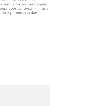
rlu mencari lebih jauh. PT.
tuk semua proses pengerjaan
continuous vat dyeing
hingga
untuk pemesanan dan