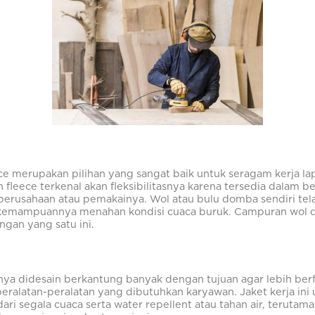
ece merupakan pilihan yang sangat baik untuk seragam kerja l
 fleece terkenal akan fleksibilitasnya karena tersedia dalam b
erusahaan atau pemakainya. Wol atau bulu domba sendiri tel
 kemampuannya menahan kondisi cuaca buruk. Campuran wol da
angan yang satu ini.
sanya didesain berkantung banyak dengan tujuan agar lebih be
latan-peralatan yang dibutuhkan karyawan. Jaket kerja ini
ri segala cuaca serta water repellent atau tahan air, terutama