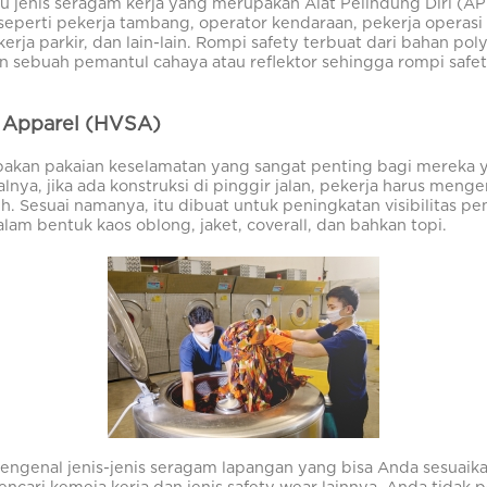
tu jenis seragam kerja yang merupakan Alat Pelindung Diri (A
seperti pekerja tambang, operator kendaraan, pekerja operasi
ekerja parkir, dan lain-lain. Rompi safety terbuat dari bahan p
 sebuah pemantul cahaya atau reflektor sehingga rompi safet
ty Apparel (HVSA)
upakan pakaian keselamatan yang sangat penting bagi mereka 
alnya, jika ada konstruksi di pinggir jalan, pekerja harus meng
uh. Sesuai namanya, itu dibuat untuk peningkatan visibilitas 
lam bentuk kaos oblong, jaket, coverall, dan bahkan topi.
engenal jenis-jenis seragam lapangan yang bisa Anda sesuai