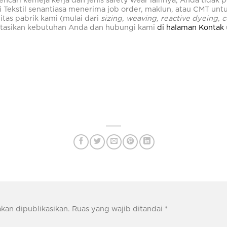
cari kemeja kerja dan jenis safety wear lainnya, Anda tidak pe
i Tekstil senantiasa menerima job order, maklun, atau CMT un
litas pabrik kami (mulai dari
sizing, weaving, reactive dyeing, 
ultasikan kebutuhan Anda dan hubungi kami
di halaman Kontak
kan dipublikasikan.
Ruas yang wajib ditandai
*