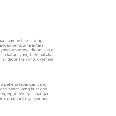
gan, namun harus tetap
bangan sempurna antara
as yang umumnya digunakan di
ah katun, yang terkenal akan
ering digunakan untuk kemeja
ra pekerja lapangan yang
 dari bahan yang kuat dan
mengingat pekerja lapangan
rena sifatnya yang nyaman