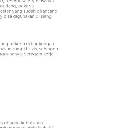
PD). Rompi Safety biasanya
 gudang, pekerja
olyester yang sudah dirancang
y bisa digunakan di siang
yang bekerja di lingkungan
enakan rompi hi-vis, sehingga
penggunanya. Seragam kerja
kan dengan kebutuhan