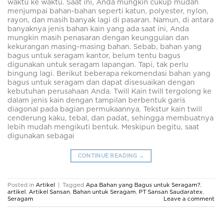
waktu ke waktu. Saat ini, Anda mungkin cukup mudah
menjumpai bahan-bahan seperti katun, polyester, nylon,
rayon, dan masih banyak lagi di pasaran. Namun, di antara
banyaknya jenis bahan kain yang ada saat ini, Anda
mungkin masih penasaran dengan keunggulan dan
kekurangan masing-masing bahan. Sebab, bahan yang
bagus untuk seragam kantor, belum tentu bagus
digunakan untuk seragam lapangan. Tapi, tak perlu
bingung lagi. Berikut beberapa rekomendasi bahan yang
bagus untuk seragam dan dapat disesuaikan dengan
kebutuhan perusahaan Anda. Twill Kain twill tergolong ke
dalam jenis kain dengan tampilan berbentuk garis
diagonal pada bagian permukaannya. Tekstur kain twill
cenderung kaku, tebal, dan padat, sehingga membuatnya
lebih mudah mengikuti bentuk. Meskipun begitu, saat
digunakan sebagai
CONTINUE READING
→
Posted in
Artikel
|
Tagged
Apa Bahan yang Bagus untuk Seragam?
,
artikel
,
Artikel Sansan
,
Bahan untuk Seragam
,
PT Sansan Saudaratex
,
Seragam
Leave a comment