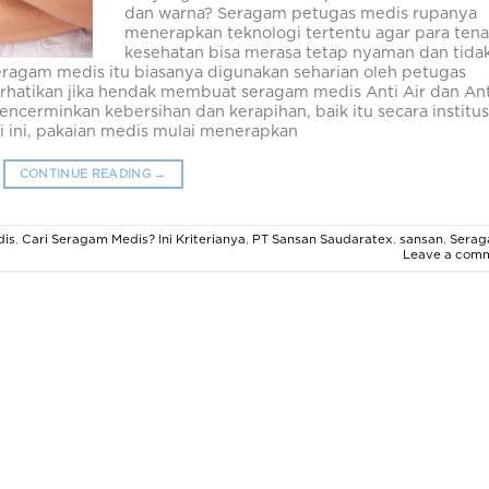
dan warna? Seragam petugas medis rupanya
menerapkan teknologi tertentu agar para ten
kesehatan bisa merasa tetap nyaman dan tida
seragam medis itu biasanya digunakan seharian oleh petugas
erhatikan jika hendak membuat seragam medis Anti Air dan Ant
cerminkan kebersihan dan kerapihan, baik itu secara institus
i ini, pakaian medis mulai menerapkan
CONTINUE READING
→
dis
,
Cari Seragam Medis? Ini Kriterianya
,
PT Sansan Saudaratex
,
sansan
,
Sera
Leave a com