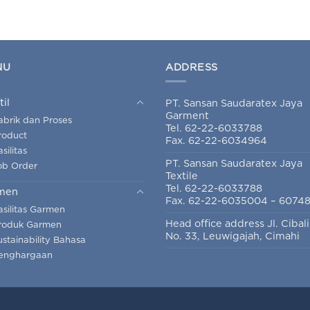
NU
ADDRESS
til
PT. Sansan Saudaratex Jaya
Garment
abrik dan Proses
Tel. 62-22-6033788
roduct
Fax. 62-22-6034964
silitas
PT. Sansan Saudaratex Jaya
ob Order
Textile
Tel. 62-22-6033788
men
Fax. 62-22-6035004 – 6074
asilitas Garmen
Head office address Jl. Cibal
roduk Garmen
No. 33, Leuwigajah, Cimahi
ustainability Bahasa
enghargaan