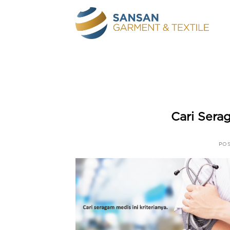
Skip
to
content
Cari Serag
PO