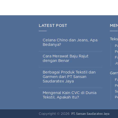
LATEST POST
ME
Teks
Celana Chino dan Jeans, Apa
Bedanya?
P
P
Cara Merawat Baju Rajut
Fa
dengan Benar
J
Berbagai Produk Tekstil dan
Gar
Garmen dari PT Sansan
F
Saudaratex Jaya
P
S
Mengenal Kain CVC di Dunia
Tekstil, Apakah Itu?
P
Copyright © 2026
PT. Sansan Saudaratex Jaya