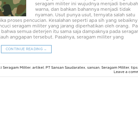
seragam militer ini wujudnya menjadi beruba
warna, dan bahkan bahannya menjadi tidak
nyaman. Usut punya usut, ternyata salah satu
ka proses pencucian. Kesalahan seperti apa sih yang sebaikny
ncuci seragam militer yang jarang diperhatikan oleh orang. Pa
ra bahwa semua deterjen itu sama saja dampaknya pada serag
jauh anggapan tersebut. Pasalnya, seragam militer yang
CONTINUE READING
→
i Seragam Militer
,
artikel
,
PT Sansan Saudaratex
,
sansan
,
Seragam Militer
,
tips
Leave a com