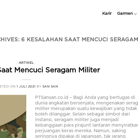
Karir
Garmen
CHIVES:
6 KESALAHAN SAAT MENCUCI SERAGAM
ARTIKEL
Saat Mencuci Seragam Militer
STED ON
1 JULI 2021
BY
SAN SAN
PTSansan.co.id – Bagi Anda yang bertugas di
dunia angkatan bersenjata, mengenakan sera
militer merupakan suatu kewajiban yang tidak
boleh dilanggar. Selain sebagai simbol dari
instansi, seragam militer juga menjadi
kebanggaan para prajurit lantaran menyiratka
perjuangan keras mereka. Namun, saking
seringnya dipakai di lapangan, tak jarang