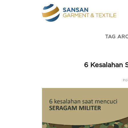
Skip
to
content
TAG AR
6 Kesalahan 
PO