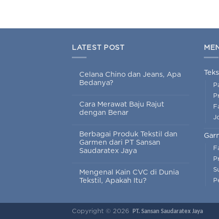
LATEST POST
ME
Teks
Celana Chino dan Jeans, Apa
Bedanya?
P
P
Cara Merawat Baju Rajut
Fa
dengan Benar
J
Berbagai Produk Tekstil dan
Gar
Garmen dari PT Sansan
F
Saudaratex Jaya
P
S
Mengenal Kain CVC di Dunia
Tekstil, Apakah Itu?
P
Copyright © 2026
PT. Sansan Saudaratex Jaya