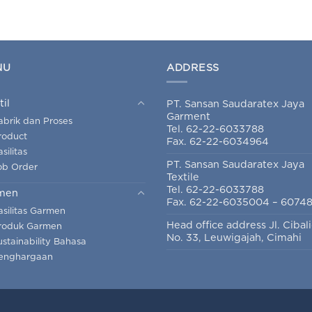
NU
ADDRESS
til
PT. Sansan Saudaratex Jaya
Garment
abrik dan Proses
Tel. 62-22-6033788
roduct
Fax. 62-22-6034964
silitas
PT. Sansan Saudaratex Jaya
ob Order
Textile
Tel. 62-22-6033788
men
Fax. 62-22-6035004 – 6074
asilitas Garmen
Head office address Jl. Cibal
roduk Garmen
No. 33, Leuwigajah, Cimahi
ustainability Bahasa
enghargaan