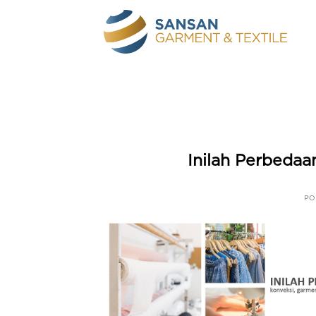
Skip
to
content
Inilah Perbedaa
PO