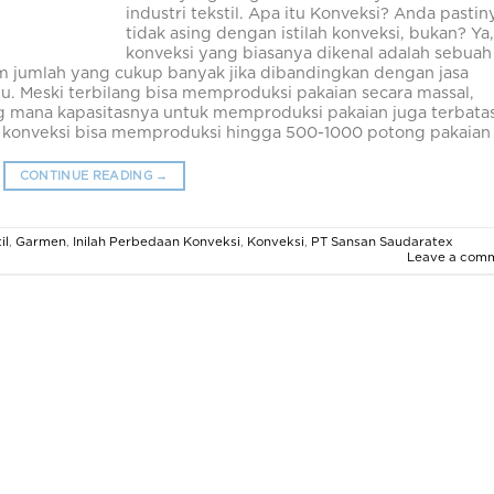
industri tekstil. Apa itu Konveksi? Anda pastin
tidak asing dengan istilah konveksi, bukan? Ya
konveksi yang biasanya dikenal adalah sebuah
 jumlah yang cukup banyak jika dibandingkan dengan jasa
lu. Meski terbilang bisa memproduksi pakaian secara massal,
ng mana kapasitasnya untuk memproduksi pakaian juga terbata
, konveksi bisa memproduksi hingga 500-1000 potong pakaian
CONTINUE READING
→
il
,
Garmen
,
Inilah Perbedaan Konveksi
,
Konveksi
,
PT Sansan Saudaratex
Leave a com