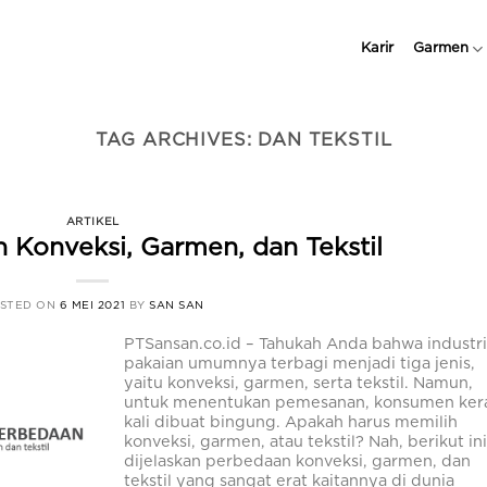
Karir
Garmen
TAG ARCHIVES:
DAN TEKSTIL
ARTIKEL
n Konveksi, Garmen, dan Tekstil
STED ON
6 MEI 2021
BY
SAN SAN
PTSansan.co.id – Tahukah Anda bahwa industr
pakaian umumnya terbagi menjadi tiga jenis,
yaitu konveksi, garmen, serta tekstil. Namun,
untuk menentukan pemesanan, konsumen ker
kali dibuat bingung. Apakah harus memilih
konveksi, garmen, atau tekstil? Nah, berikut in
dijelaskan perbedaan konveksi, garmen, dan
tekstil yang sangat erat kaitannya di dunia