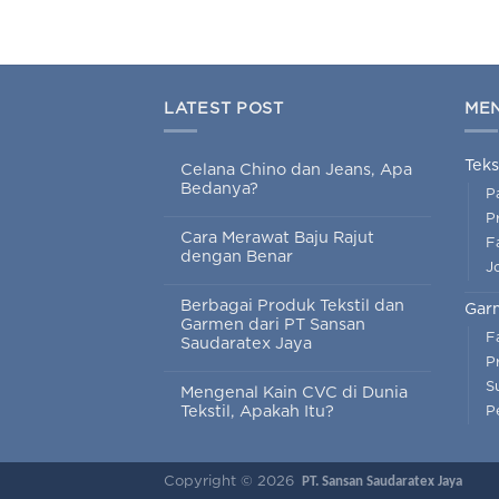
LATEST POST
ME
Teks
Celana Chino dan Jeans, Apa
Bedanya?
P
P
Cara Merawat Baju Rajut
Fa
dengan Benar
J
Berbagai Produk Tekstil dan
Gar
Garmen dari PT Sansan
F
Saudaratex Jaya
P
S
Mengenal Kain CVC di Dunia
Tekstil, Apakah Itu?
P
Copyright © 2026
PT. Sansan Saudaratex Jaya