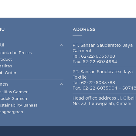
NU
ADDRESS
til
PT. Sansan Saudaratex Jaya
Garment
abrik dan Proses
Tel. 62-22-6033788
roduct
Fax. 62-22-6034964
silitas
PT. Sansan Saudaratex Jaya
ob Order
Textile
Tel. 62-22-6033788
men
Fax. 62-22-6035004 – 6074
asilitas Garmen
Head office address Jl. Cibal
roduk Garmen
No. 33, Leuwigajah, Cimahi
ustainability Bahasa
enghargaan