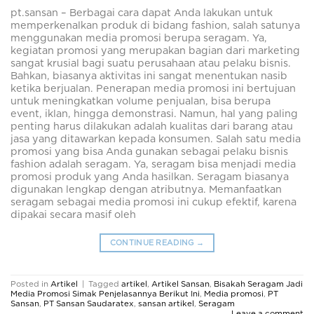
pt.sansan – Berbagai cara dapat Anda lakukan untuk
memperkenalkan produk di bidang fashion, salah satunya
menggunakan media promosi berupa seragam. Ya,
kegiatan promosi yang merupakan bagian dari marketing
sangat krusial bagi suatu perusahaan atau pelaku bisnis.
Bahkan, biasanya aktivitas ini sangat menentukan nasib
ketika berjualan. Penerapan media promosi ini bertujuan
untuk meningkatkan volume penjualan, bisa berupa
event, iklan, hingga demonstrasi. Namun, hal yang paling
penting harus dilakukan adalah kualitas dari barang atau
jasa yang ditawarkan kepada konsumen. Salah satu media
promosi yang bisa Anda gunakan sebagai pelaku bisnis
fashion adalah seragam. Ya, seragam bisa menjadi media
promosi produk yang Anda hasilkan. Seragam biasanya
digunakan lengkap dengan atributnya. Memanfaatkan
seragam sebagai media promosi ini cukup efektif, karena
dipakai secara masif oleh
CONTINUE READING
→
Posted in
Artikel
|
Tagged
artikel
,
Artikel Sansan
,
Bisakah Seragam Jadi
Media Promosi Simak Penjelasannya Berikut Ini
,
Media promosi
,
PT
Sansan
,
PT Sansan Saudaratex
,
sansan artikel
,
Seragam
Leave a comment