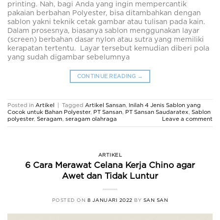
printing. Nah, bagi Anda yang ingin mempercantik
pakaian berbahan Polyester, bisa ditambahkan dengan
sablon yakni teknik cetak gambar atau tulisan pada kain.
Dalam prosesnya, biasanya sablon menggunakan layar
(screen) berbahan dasar nylon atau sutra yang memiliki
kerapatan tertentu. Layar tersebut kemudian diberi pola
yang sudah digambar sebelumnya
CONTINUE READING
→
Posted in
Artikel
|
Tagged
Artikel Sansan
,
Inilah 4 Jenis Sablon yang
Cocok untuk Bahan Polyester
,
PT Sansan
,
PT Sansan Saudaratex
,
Sablon
polyester
,
Seragam
,
seragam olahraga
Leave a comment
ARTIKEL
6 Cara Merawat Celana Kerja Chino agar
Awet dan Tidak Luntur
POSTED ON
8 JANUARI 2022
BY
SAN SAN