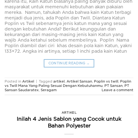
karena itu, Kain Katun biasanya paling banyak diburu oleh
masyarakat untuk memenuhi kebutuhan akan pakaian
mereka. Namun, tahukah Anda bahwa kain Katun terbagi
menjadi dua jenis, ada Poplin dan Twill. Diantara Katun
Poplin vs Twil sebenarnya jenis katun mana yang sesuai
dengan kebutuhan Anda? Berikut keunggulan dan
kekurangan dari masing-masing jenis kain Katun yang
wajib Anda ketahui sebelum membelinya. Poplin Nama
Poplin diambil dari ciri khas desain pola kain Katun, yakni
133×72. Angka ini artinya, setiap 1 inchi pada kain Katun
CONTINUE READING
→
Posted in
Artikel
|
Tagged
artikel
,
Artikel Sansan
,
Poplin vs twill
,
Poplin
vs Twill Mana Yang Paling Sesuai Dengan Kebutuhanmu
,
PT Sansan
,
PT
Sansan Saudaratex
,
Seragam
Leave a comment
ARTIKEL
Inilah 4 Jenis Sablon yang Cocok untuk
Bahan Polyester