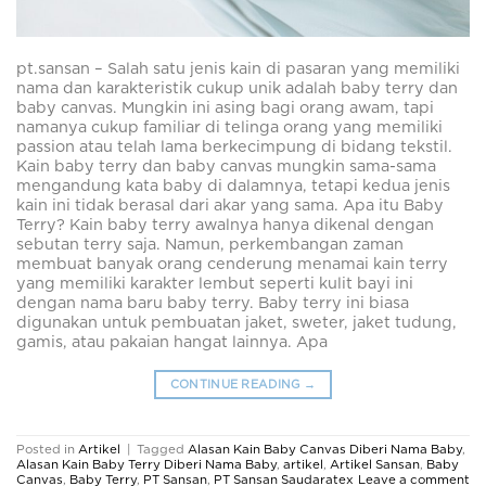
pt.sansan – Salah satu jenis kain di pasaran yang memiliki
nama dan karakteristik cukup unik adalah baby terry dan
baby canvas. Mungkin ini asing bagi orang awam, tapi
namanya cukup familiar di telinga orang yang memiliki
passion atau telah lama berkecimpung di bidang tekstil.
Kain baby terry dan baby canvas mungkin sama-sama
mengandung kata baby di dalamnya, tetapi kedua jenis
kain ini tidak berasal dari akar yang sama. Apa itu Baby
Terry? Kain baby terry awalnya hanya dikenal dengan
sebutan terry saja. Namun, perkembangan zaman
membuat banyak orang cenderung menamai kain terry
yang memiliki karakter lembut seperti kulit bayi ini
dengan nama baru baby terry. Baby terry ini biasa
digunakan untuk pembuatan jaket, sweter, jaket tudung,
gamis, atau pakaian hangat lainnya. Apa
CONTINUE READING
→
Posted in
Artikel
|
Tagged
Alasan Kain Baby Canvas Diberi Nama Baby
,
Alasan Kain Baby Terry Diberi Nama Baby
,
artikel
,
Artikel Sansan
,
Baby
Canvas
,
Baby Terry
,
PT Sansan
,
PT Sansan Saudaratex
Leave a comment