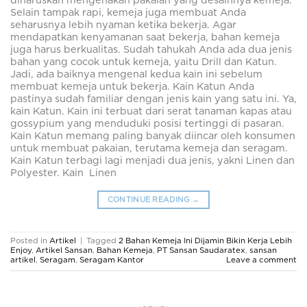
diharuskan mengenakan pakaian yang desainnya kemeja.
Selain tampak rapi, kemeja juga membuat Anda
seharusnya lebih nyaman ketika bekerja. Agar
mendapatkan kenyamanan saat bekerja, bahan kemeja
juga harus berkualitas. Sudah tahukah Anda ada dua jenis
bahan yang cocok untuk kemeja, yaitu Drill dan Katun.
Jadi, ada baiknya mengenal kedua kain ini sebelum
membuat kemeja untuk bekerja. Kain Katun Anda
pastinya sudah familiar dengan jenis kain yang satu ini. Ya,
kain Katun. Kain ini terbuat dari serat tanaman kapas atau
gossypium yang menduduki posisi tertinggi di pasaran.
Kain Katun memang paling banyak diincar oleh konsumen
untuk membuat pakaian, terutama kemeja dan seragam.
Kain Katun terbagi lagi menjadi dua jenis, yakni Linen dan
Polyester. Kain Linen
CONTINUE READING
→
Posted in
Artikel
|
Tagged
2 Bahan Kemeja Ini Dijamin Bikin Kerja Lebih
Enjoy
,
Artikel Sansan
,
Bahan Kemeja
,
PT Sansan Saudaratex
,
sansan
artikel
,
Seragam
,
Seragam Kantor
Leave a comment