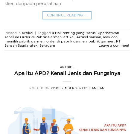
klien daripada perusahaan
CONTINUE READING
→
Posted in
Artikel
|
Tagged
4 Hal Penting yang Harus Diperhatikan
sebelum Order di Pabrik Garmen
,
artikel
,
Artikel Sansan
,
makloon
,
memilih pabrik garmen
,
order di pabrik garmen
,
pabrik garmen
,
PT
Sansan Saudaratex
,
Seragam
Leave a comment
ARTIKEL
Apa itu APD? Kenali Jenis dan Fungsinya
POSTED ON
22 DESEMBER 2021
BY
SAN SAN