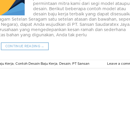
permintaan mitra kami dari segi model ataup
desain. Berikut beberapa contoh model atau
desain baju kerja terbaik yang dapat disesuai
gam Setelan Seragam satu setelan atasan dan bawahan, seper
 Negara), dapat Anda wujudkan di PT. Sansan Saudaratex Jaya
i perusahaan yang mengedepankan kesan ramah dan sederhana
itas bahan yang digunakan, Anda tak perlu
CONTINUE READING
→
aju Kerja
,
Contoh Desain Baju Kerja
,
Desain
,
PT Sansan
Leave a com