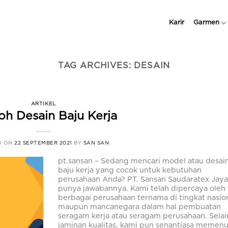
Karir
Garmen
TAG ARCHIVES:
DESAIN
ARTIKEL
oh Desain Baju Kerja
D ON
22 SEPTEMBER 2021
BY
SAN SAN
pt.sansan – Sedang mencari model atau desai
baju kerja yang cocok untuk kebutuhan
perusahaan Anda? PT. Sansan Saudaratex Jay
punya jawabannya. Kami telah dipercaya oleh
berbagai perusahaan ternama di tingkat nasio
maupun mancanegara dalam hal pembuatan
seragam kerja atau seragam perusahaan. Selai
jaminan kualitas, kami pun senantiasa memenu