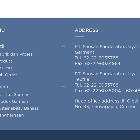
NU
ADDRESS
til
PT. Sansan Saudaratex Jaya
Garment
abrik dan Proses
Tel. 62-22-6033788
roduct
Fax. 62-22-6034964
silitas
PT. Sansan Saudaratex Jaya
ob Order
Textile
Tel. 62-22-6033788
men
Fax. 62-22-6035004 – 6074
asilitas Garmen
Head office address Jl. Cibal
roduk Garmen
No. 33, Leuwigajah, Cimahi
ustainability Bahasa
enghargaan