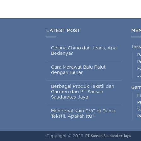
LATEST POST
ME
Teks
Celana Chino dan Jeans, Apa
Bedanya?
P
P
Cara Merawat Baju Rajut
Fa
dengan Benar
J
Berbagai Produk Tekstil dan
Gar
Garmen dari PT Sansan
F
Saudaratex Jaya
P
S
Mengenal Kain CVC di Dunia
Tekstil, Apakah Itu?
P
Copyright © 2026
PT. Sansan Saudaratex Jaya