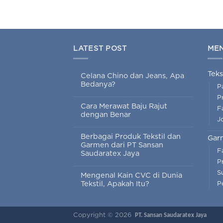
LATEST POST
ME
Teks
Celana Chino dan Jeans, Apa
Bedanya?
P
P
Cara Merawat Baju Rajut
Fa
dengan Benar
J
Berbagai Produk Tekstil dan
Gar
Garmen dari PT Sansan
F
Saudaratex Jaya
P
S
Mengenal Kain CVC di Dunia
Tekstil, Apakah Itu?
P
Copyright © 2026
PT. Sansan Saudaratex Jaya