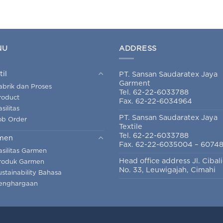
NU
ADDRESS
til
PT. Sansan Saudaratex Jaya
Garment
abrik dan Proses
Tel. 62-22-6033788
roduct
Fax. 62-22-6034964
silitas
PT. Sansan Saudaratex Jaya
ob Order
Textile
Tel. 62-22-6033788
men
Fax. 62-22-6035004 – 6074
asilitas Garmen
Head office address Jl. Cibal
roduk Garmen
No. 33, Leuwigajah, Cimahi
ustainability Bahasa
enghargaan