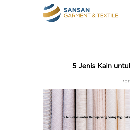
Skip
to
content
5 Jenis Kain unt
POS