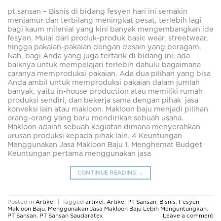
pt.sansan – Bisnis di bidang fesyen hari ini semakin
menjamur dan terbilang meningkat pesat, terlebih lagi
bagi kaum milenial yang kini banyak mengembangkan ide
fesyen. Mulai dari produk-produk basic wear, streetwear,
hingga pakaian-pakaian dengan desain yang beragam.
Nah, bagi Anda yang juga tertarik di bidang ini, ada
baiknya untuk mempelajari terlebih dahulu bagaimana
caranya memproduksi pakaian. Ada dua pilihan yang bisa
Anda ambil untuk memproduksi pakaian dalam jumlah
banyak, yaitu in-house production atau memiliki rumah
produksi sendiri, dan bekerja sama dengan pihak jasa
konveksi lain atau makloon. Makloon baju menjadi pilihan
orang-orang yang baru mendirikan sebuah usaha.
Makloon adalah sebuah kegiatan dimana menyerahkan
urusan produksi kepada pihak lain. 4 Keuntungan
Menggunakan Jasa Makloon Baju 1. Menghemat Budget
Keuntungan pertama menggunakan jasa
CONTINUE READING
→
Posted in
Artikel
|
Tagged
artikel
,
Artikel PT Sansan
,
Bisnis
,
Fesyen
,
Makloon Baju
,
Menggunakan Jasa Makloon Baju Lebih Menguntungkan
,
PT Sansan
,
PT Sansan Saudaratex
Leave a comment