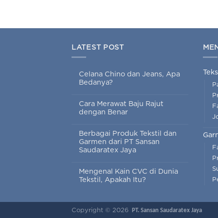
LATEST POST
ME
Teks
Celana Chino dan Jeans, Apa
Bedanya?
P
P
Cara Merawat Baju Rajut
Fa
dengan Benar
J
Berbagai Produk Tekstil dan
Gar
Garmen dari PT Sansan
F
Saudaratex Jaya
P
S
Mengenal Kain CVC di Dunia
Tekstil, Apakah Itu?
P
Copyright © 2026
PT. Sansan Saudaratex Jaya