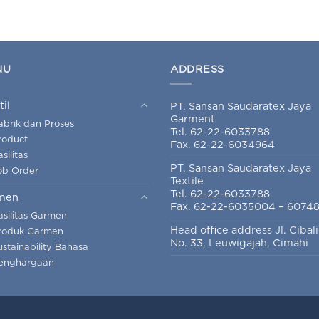
NU
ADDRESS
til
PT. Sansan Saudaratex Jaya
Garment
abrik dan Proses
Tel. 62-22-6033788
roduct
Fax. 62-22-6034964
silitas
PT. Sansan Saudaratex Jaya
ob Order
Textile
Tel. 62-22-6033788
men
Fax. 62-22-6035004 – 6074
asilitas Garmen
Head office address Jl. Cibal
roduk Garmen
No. 33, Leuwigajah, Cimahi
ustainability Bahasa
enghargaan